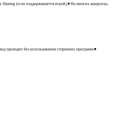
Sharing (если поддерживается игрой).◾️ На многих аккаунтах,
од проходит без использования сторонних программ;◾️